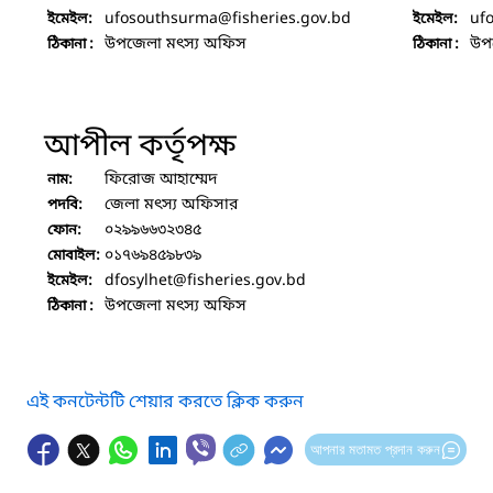
ufosouthsurma
@fisheries.gov.bd
uf
ইমেইল:
ইমেইল:
উপজেলা মৎস্য অফিস
উপ
ঠিকানা :
ঠিকানা :
আপীল কর্তৃপক্ষ
ফিরোজ আহাম্মেদ
নাম:
জেলা মৎস্য অফিসার
পদবি:
০২৯৯৬৬৩২৩৪৫
ফোন:
০১৭৬৯৪৫৯৮৩৯
মোবাইল:
dfosylhet
@fisheries.gov.bd
ইমেইল:
উপজেলা মৎস্য অফিস
ঠিকানা :
এই কনটেন্টটি শেয়ার করতে ক্লিক করুন
আপনার মতামত প্রদান করুন