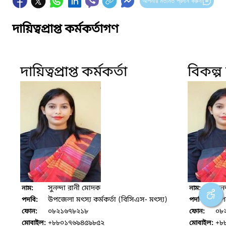
আপনার মতামত প্রদান করুন
দায়িত্বপ্রাপ্ত কর্মকর্তাগণ
দায়িত্বপ্রাপ্ত কর্মকর্তা
বিকল্প দ
সুনন্দা রানী মোদক
সুন
নাম:
নাম:
উপজেলা মৎস্য কর্মকর্তা (বিসিএস- মৎস্য)
উপজ
পদবি:
পদবি:
০৮২১৬৭৮২১৮
০৮
ফোন:
ফোন:
+৮৮০১৭৬৯৪৫৯৮৫২
+৮
মোবাইল:
মোবাইল: